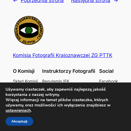
←
Poprzednia strona
Następna strona
→
Komisja Fotografii Krajoznawczej ZG PTTK
O Komisji
Instruktorzy Fotografii
Social
Skład Komisji
Regulamin IFK
Facebook
Historia
Regulamin ZIFK
Kontakt
Używamy ciasteczek, aby zapewnić najlepszą jakość
Dokumenty
Lista ZIFK
Blogspot
korzystania z naszej witryny.
Więcej informacji na temat plików ciasteczka, których
Administrator strony: Marcin Czerwiński
używamy, oraz możliwości ich wyłączenia znajdziesz w
ustawieniach
.
(Wiceprzewodniczący Komisji Fotografii Krajoznawczej
ZG PTTK)
Akceptuję
Designed with
WordPress