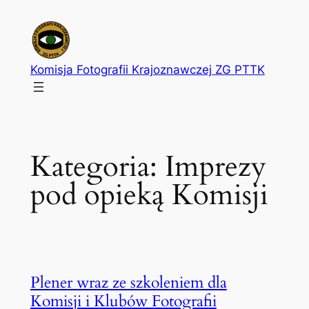
Przejdź
do
treści
Komisja Fotografii Krajoznawczej ZG PTTK
Kategoria:
Imprezy
pod opieką Komisji
Plener wraz ze szkoleniem dla
Komisji i Klubów Fotografii