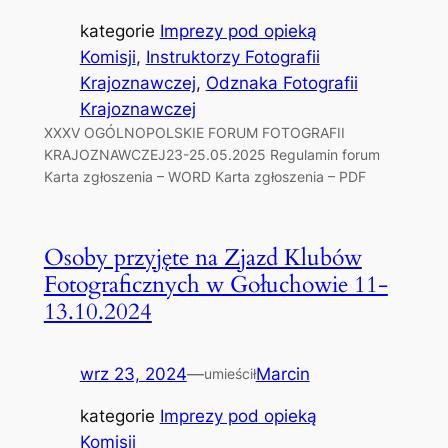
kategorie
Imprezy pod opieką
Komisji
, 
Instruktorzy Fotografii
Krajoznawczej
, 
Odznaka Fotografii
Krajoznawczej
XXXV OGÓLNOPOLSKIE FORUM FOTOGRAFII
KRAJOZNAWCZEJ23-25.05.2025 Regulamin forum
Karta zgłoszenia – WORD Karta zgłoszenia – PDF
Osoby przyjęte na Zjazd Klubów
Fotograficznych w Gołuchowie 11-
13.10.2024
wrz 23, 2024
—
Marcin
umieścił
kategorie
Imprezy pod opieką
Komisji