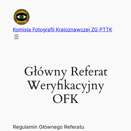
Przejdź
do
treści
Komisja Fotografii Krajoznawczej ZG PTTK
Główny Referat
Weryfikacyjny
OFK
Regulamin Głównego Referatu