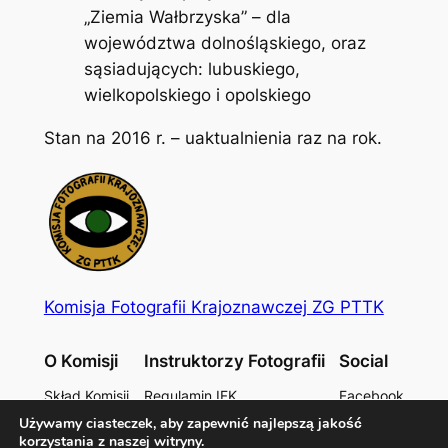
„Ziemia Wałbrzyska” – dla
województwa dolnośląskiego, oraz
sąsiadujących: lubuskiego,
wielkopolskiego i opolskiego
Stan na 2016 r. – uaktualnienia raz na rok.
Komisja Fotografii Krajoznawczej ZG PTTK
O Komisji
Instruktorzy Fotografii
Social
Skład Komisji
Regulamin IFK
Facebook
Historia
Regulamin ZIFK
Kontakt
Używamy ciasteczek, aby zapewnić najlepszą jakość
Dokumenty
Lista ZIFK
Blogspot
korzystania z naszej witryny.