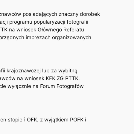
joznawców posiadających znaczny dorobek
cji programu popularyzacji fotografii
PTTK na wniosek Głównego Referatu
norzędnych imprezach organizowanych
ii krajoznawczej lub za wybitną
znawców na wniosek KFK ZG PTTK,
cie wyłącznie na Forum Fotografów
en stopień OFK, z wyjątkiem POFK i