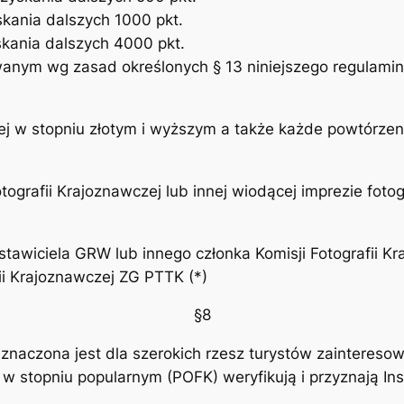
kania dalszych 1000 pkt.
ania dalszych 4000 pkt.
ym wg zasad określonych § 13 niniejszego regulaminu 
ej w stopniu złotym i wyższym a także każde powtórzen
ografii Krajoznawczej lub innej wiodącej imprezie foto
dstawiciela GRW lub innego członka Komisji Fotografii
ii Krajoznawczej ZG PTTK (*)
§8
naczona jest dla szerokich rzesz turystów zainteresow
 w stopniu popularnym (POFK) weryfikują i przyznają Ins