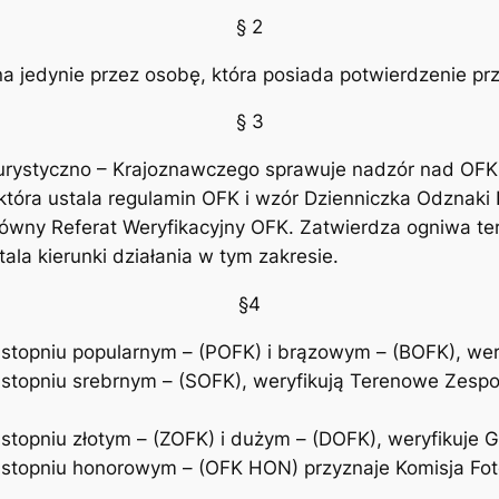
§ 2
a jedynie przez osobę, która posiada potwierdzenie pr
§ 3
rystyczno – Krajoznawczego sprawuje nadzór nad OFK z
óra ustala regulamin OFK i wzór Dzienniczka Odznaki F
 Główny Referat Weryfikacyjny OFK. Zatwierdza ogniwa 
stala kierunki działania w tym zakresie.
§4
stopniu popularnym – (POFK) i brązowym – (BOFK), weryf
stopniu srebrnym – (SOFK), weryfikują Terenowe Zespoły
stopniu złotym – (ZOFK) i dużym – (DOFK), weryfikuje G
 stopniu honorowym – (OFK HON) przyznaje Komisja Fot