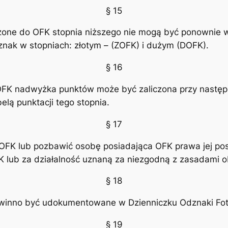
§ 15
iczone do OFK stopnia niższego nie mogą być ponownie w
nak w stopniach: złotym – (ZOFK) i dużym (DOFK).
§ 16
OFK nadwyżka punktów może być zaliczona przy następn
belą punktacji tego stopnia.
§ 17
K lub pozbawić osobę posiadająca OFK prawa jej pos
K lub za działalność uznaną za niezgodną z zasadami 
§ 18
inno być udokumentowane w Dzienniczku Odznaki Foto
§ 19