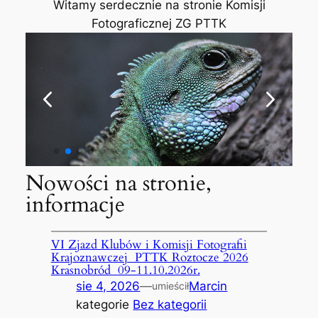
Witamy serdecznie na stronie Komisji
Fotograficznej ZG PTTK
Nowości na stronie,
informacje
VI Zjazd Klubów i Komisji Fotografii
Krajoznawczej PTTK Roztocze 2026
Krasnobród 09-11.10.2026r.
sie 4, 2026
—
Marcin
umieścił
kategorie
Bez kategorii