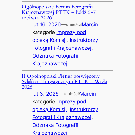
Ogólnopolskie Forum Fotografii
Krajoznawczej PTTK – Łódź 5-7
czerwca 2026
lut 16, 2026
—
Marcin
umieścił
kategorie
Imprezy pod
opieką Komisji
, 
Instruktorzy
Fotografii Krajoznawczej
, 
Odznaka Fotografii
Krajoznawczej
II Ogólnopolski Plener poświęcony
Szlakom Turystycznym PTTK – Wisła
2026
lut 3, 2026
—
Marcin
umieścił
kategorie
Imprezy pod
opieką Komisji
, 
Instruktorzy
Fotografii Krajoznawczej
, 
Odznaka Fotografii
Krajoznawczej