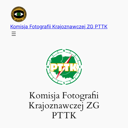
Przejdź
do
treści
Komisja Fotografii Krajoznawczej ZG PTTK
Komisja Fotografii
Krajoznawczej ZG
PTTK