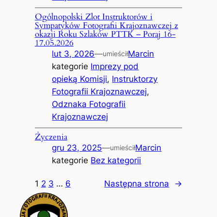
Ogólnopolski Zlot Instruktorów i
Sympatyków Fotografii Krajoznawczej z
okazji Roku Szlaków PTTK – Poraj 16-
17.05.2026
lut 3, 2026
—
Marcin
umieścił
kategorie
Imprezy pod
opieką Komisji
, 
Instruktorzy
Fotografii Krajoznawczej
, 
Odznaka Fotografii
Krajoznawczej
Życzenia
gru 23, 2025
—
Marcin
umieścił
kategorie
Bez kategorii
1
2
3
…
6
Następna strona
→