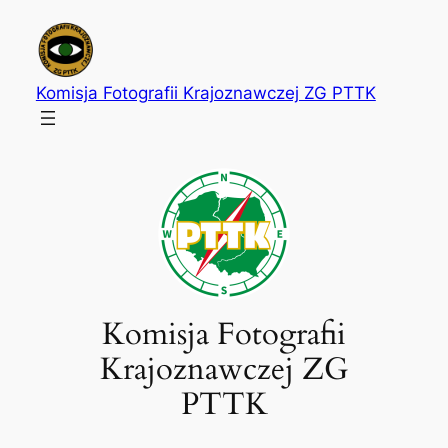
Przejdź
do
treści
Komisja Fotografii Krajoznawczej ZG PTTK
Komisja Fotografii
Krajoznawczej ZG
PTTK