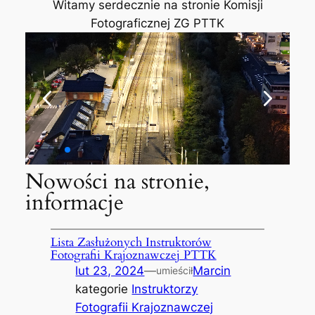
Witamy serdecznie na stronie Komisji
Fotograficznej ZG PTTK
Nowości na stronie,
informacje
Lista Zasłużonych Instruktorów
Fotografii Krajoznawczej PTTK
lut 23, 2024
—
Marcin
umieścił
kategorie
Instruktorzy
Fotografii Krajoznawczej