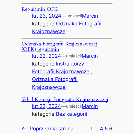
Regulamin OFK
lut 23, 2024
—
Marcin
umieścił
kategorie
Odznaka Fotografii
Krajoznawczej
Odznaka Fotografii Krajoznawczej
(OFK) regulamin
lut 22, 2024
—
Marcin
umieścił
kategorie
Instruktorzy
Fotografii Krajoznawczej
, 
Odznaka Fotografii
Krajoznawczej
Skład Komisji Fotografii Krajoznawczej
lut 22, 2024
—
Marcin
umieścił
kategorie
Bez kategorii
←
Poprzednia strona
1
…
4
5
6