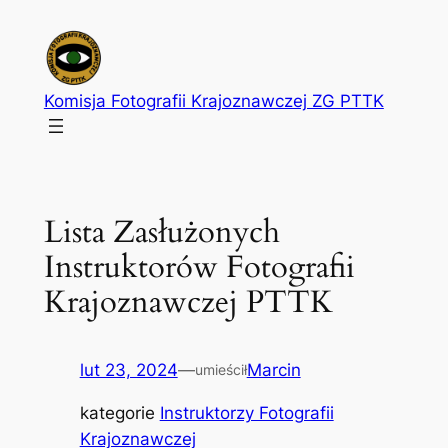
Przejdź
do
treści
Komisja Fotografii Krajoznawczej ZG PTTK
Lista Zasłużonych
Instruktorów Fotografii
Krajoznawczej PTTK
lut 23, 2024
—
Marcin
umieścił
kategorie
Instruktorzy Fotografii
Krajoznawczej